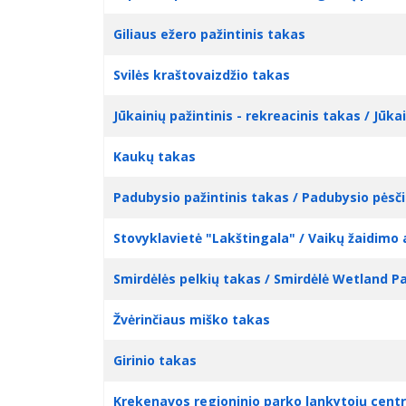
Giliaus ežero pažintinis takas
Svilės kraštovaizdžio takas
Jūkainių pažintinis - rekreacinis takas / Jūkai
Kaukų takas
Padubysio pažintinis takas / Padubysio pėsči
Stovyklavietė "Lakštingala" / Vaikų žaidimo 
Smirdėlės pelkių takas / Smirdėlė Wetland P
Žvėrinčiaus miško takas
Girinio takas
Krekenavos regioninio parko lankytojų centr