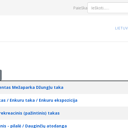
Paieška
LIETU
ventas Mežaparka Džungļu taka
as / Enkuru taka / Enkuru ekspozicija
rekreacinis (pažintinis) takas
lnis - pilalė / Dauginčių atodanga