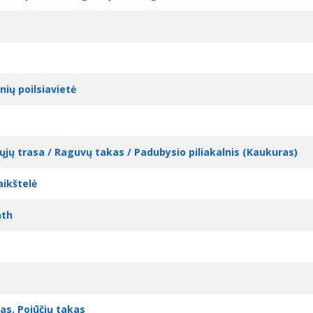
nių poilsiavietė
ųjų trasa / Raguvų takas / Padubysio piliakalnis (Kaukuras)
aikštelė
ath
as. Pojūčių takas