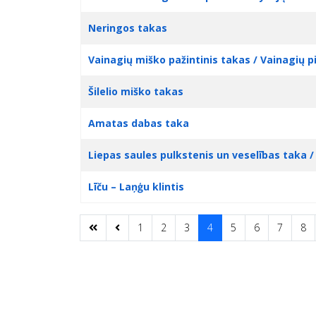
Neringos takas
Vainagių miško pažintinis takas / Vainagių pi
Šilelio miško takas
Amatas dabas taka
Liepas saules pulkstenis un veselības taka /
Līču – Laņģu klintis
1
2
3
4
5
6
7
8