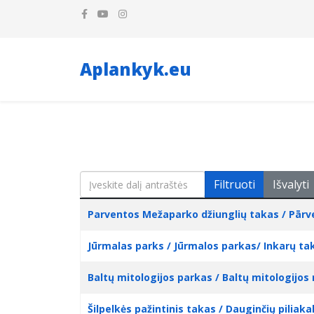
Aplankyk.eu
Įveskite dalį antraštės
Filtruoti
Išvalyti
Pavadinimas
Sukūrimo data
Parventos Mežaparko džiunglių takas / Pār
Jūrmalas parks / Jūrmalos parkas/ Inkarų tak
Baltų mitologijos parkas / Baltų mitologijos 
Šilpelkės pažintinis takas / Dauginčių piliaka