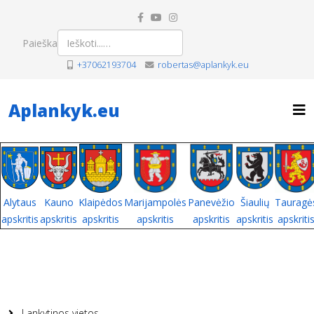
Paieška
+37062193704
robertas@aplankyk.eu
Aplankyk.eu
Alytaus
Kauno
Klaipėdos
Marijampolės
Panevėžio
Šiaulių
Tauragė
apskritis
apskritis
apskritis
apskritis
apskritis
apskritis
apskriti
Lankytinos vietos