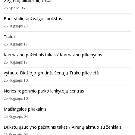
Gegrėnų piliakalnių takas
25 Spalio 06
Barstytalių apžvalgos bokštas
25 Rugsėjis 23
Trakai
25 Rugsėjis 17
Karmazinų pažintinis takas / Karmazinų pilkapynas
25 Rugsėjis 17
Vytauto Didžiojo gimtinė, Senųjų Trakų piliavietė
25 Rugsėjis 10
Neries regioninio parko lankytojų centras
25 Rugsėjis 10
Maišiagalos piliakalnis
25 Rugsėjis 04
Dūkštų ąžuolyno pažintinis takas / Airėnų akmuo su ženklais
25 Rugsėjis 04