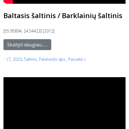
Baltasis šaltinis / Barklainių šaltinis
[55.95894, 24.54423] [2012]
Skaityti daugiau...…
:
LT
,
2020
,
Šaltinis
,
Panevėžio aps.
,
Pasvalio r.