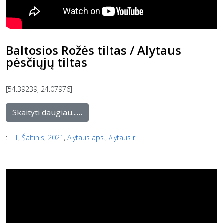
Baltosios Rožės tiltas / Alytaus
pėsčiųjų tiltas
[54.39239, 24.07976]
Skaityti daugiau...…
:
LT
,
Šaltinis
,
2021
,
Alytaus aps.
,
Alytaus r.