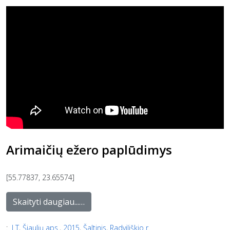
Arimaičių ežero paplūdimys
[55.77837, 23.65574]
Skaityti daugiau...…
:
LT
,
Šiaulių aps.
,
2015
,
Šaltinis
,
Radviliškio r.