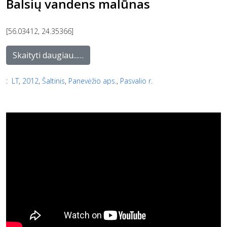
Balsių vandens malūnas
[56.03412, 24.35366]
Skaityti daugiau...…
:
LT
,
2012
,
Šaltinis
,
Panevėžio aps.
,
Pasvalio r.