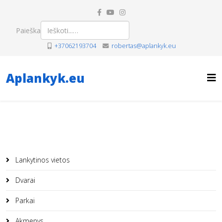
Paieška
+37062193704
robertas@aplankyk.eu
Aplankyk.eu
Lankytinos vietos
Dvarai
Parkai
Akmenys