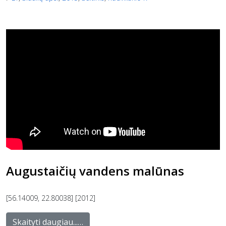
Augustaičių vandens malūnas
[56.14009, 22.80038] [2012]
Skaityti daugiau...…