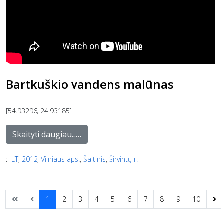
Bartkuškio vandens malūnas
[54.93296, 24.93185]
Skaityti daugiau...…
:
LT
,
2012
,
Vilniaus aps.
,
Šaltinis
,
Širvintų r.
1
2
3
4
5
6
7
8
9
10