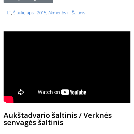
:
LT
,
Šiaulių aps.
,
2015
,
Akmenės r.
,
Šaltinis
Aukštadvario šaltinis / Verknės
senvagės šaltinis