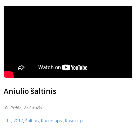
Aniulio šaltinis
55.29982, 23.43628
:
LT
,
2017
,
Šaltinis
,
Kauno aps.
,
Raseinių r.