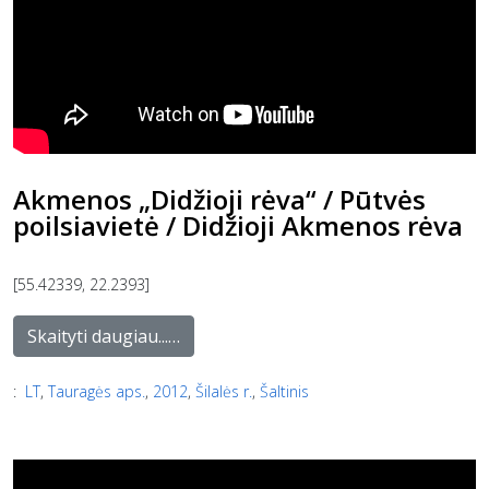
Akmenos „Didžioji rėva“ / Pūtvės
poilsiavietė / Didžioji Akmenos rėva
[55.42339, 22.2393]
Skaityti daugiau...…
:
LT
,
Tauragės aps.
,
2012
,
Šilalės r.
,
Šaltinis