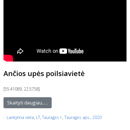
Ančios upės poilsiavietė
[55.41089, 22.5758]
Skaityti daugiau...…
:
Lankytina vieta
,
LT
,
Tauragės r.
,
Tauragės aps.
,
2020