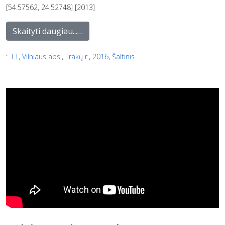
[54.57562, 24.52748] [2013]
Skaityti daugiau...…
:
LT
,
Vilniaus aps.
,
Trakų r.
,
2016
,
Šaltinis