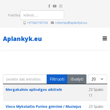
Paieška
+37062193704
robertas@aplankyk.eu
Aplankyk.eu
Įveskite dalį antraštės
Rodyti po
Filtruoti
Išvalyti
Pavadinimas
Sukūrimo data
Mergakalnio apžvalgos aikštelė
23 Spalio
11
Vinco Mykolaičio Putino gimtinė / Muziejus
23 Spalio