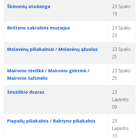
Škėvonių atodanga
23 Spalio
19
Birštono sakralinis muziejus
23 Spalio
23
Molavėnų piliakalniai / Molavėnų ąžuolas
23 Spalio
25
Maironio tėviškė / Maironio gimtinė /
23 Spalio
Maironio šaltinėlis
25
Sirutiškio dvaras
23
Lapkritis
09
Piepalių piliakalnis / Babtyno piliakalnis
23
Lapkritis
13