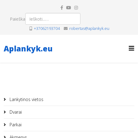
Paieška
+37062193704
robertas@aplankyk.eu
Aplankyk.eu
Lankytinos vietos
Dvarai
Parkai
Akmenys