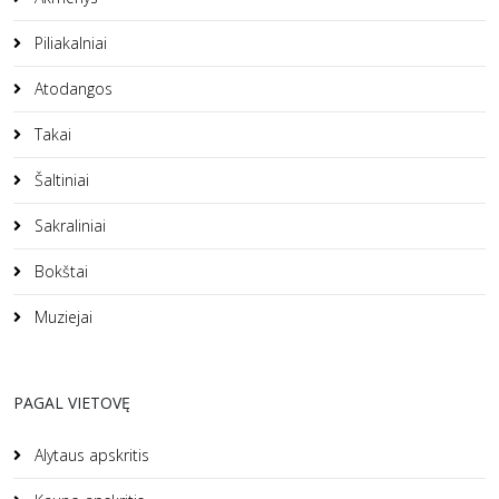
Piliakalniai
Atodangos
Takai
Šaltiniai
Sakraliniai
Bokštai
Muziejai
PAGAL VIETOVĘ
Alytaus apskritis