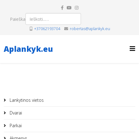
Paieška
+37062193704
robertas@aplankyk.eu
Aplankyk.eu
Lankytinos vietos
Dvarai
Parkai
Akmenys