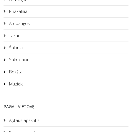
Piliakalniai
Atodangos
Takai
Šaltiniai
Sakraliniai
Bokštai
Muziejai
PAGAL VIETOVĘ
Alytaus apskritis