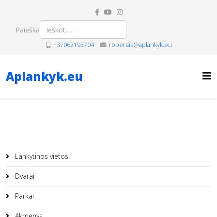
Paieška
+37062193704
robertas@aplankyk.eu
Aplankyk.eu
Lankytinos vietos
Dvarai
Parkai
Akmenys