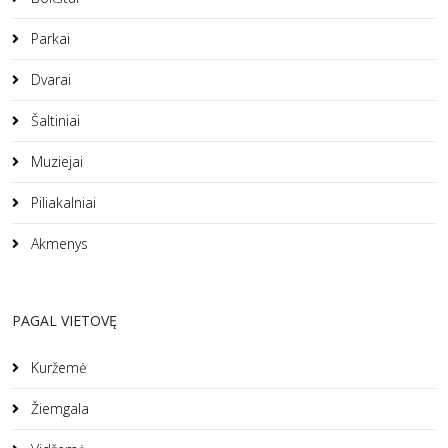
Parkai
Dvarai
Šaltiniai
Muziejai
Piliakalniai
Akmenys
PAGAL VIETOVĘ
Kuržemė
Žiemgala