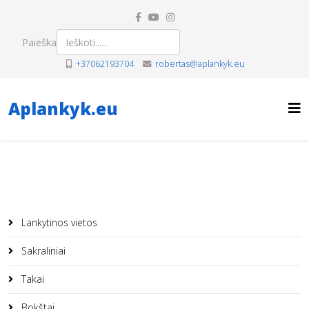
Paieška
+37062193704
robertas@aplankyk.eu
Aplankyk.eu
Lankytinos vietos
Sakraliniai
Takai
Bokštai