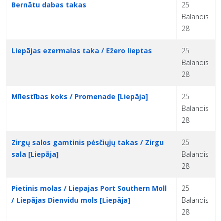
Bernātu dabas takas
25
Balandis
28
Liepājas ezermalas taka / Ežero lieptas
25
Balandis
28
Mīlestības koks / Promenade [Liepāja]
25
Balandis
28
Zirgų salos gamtinis pėsčiųjų takas / Zirgu
25
sala [Liepāja]
Balandis
28
Pietinis molas / Liepajas Port Southern Moll
25
/ Liepājas Dienvidu mols [Liepāja]
Balandis
28