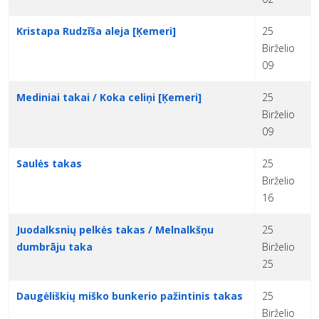
Kristapa Rudzīša aleja [Ķemeri]
25
Birželio
09
Mediniai takai / Koka celiņi [Ķemeri]
25
Birželio
09
Saulės takas
25
Birželio
16
Juodalksnių pelkės takas / Melnalkšņu
25
dumbrāju taka
Birželio
25
Daugėliškių miško bunkerio pažintinis takas
25
Birželio