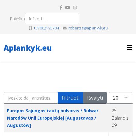
Paieška
+37062193704
robertas@aplankyk.eu
Aplankyk.eu
Įveskite dalį antraštės
Rodyti po
Filtruoti
Išvalyti
Pavadinimas
Sukūrimo data
Europos Sąjungos tautų bulvaras / Bulwar
25
Narodów Unii Europejskiej [Augustavas /
Balandis
Augustów]
09