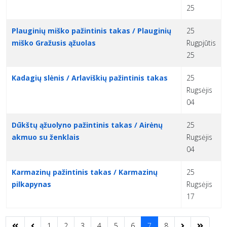
25
Plauginių miško pažintinis takas / Plauginių
25
miško Gražusis ąžuolas
Rugpjūtis
25
Kadagių slėnis / Arlaviškių pažintinis takas
25
Rugsėjis
04
Dūkštų ąžuolyno pažintinis takas / Airėnų
25
akmuo su ženklais
Rugsėjis
04
Karmazinų pažintinis takas / Karmazinų
25
pilkapynas
Rugsėjis
17
1
2
3
4
5
6
7
8