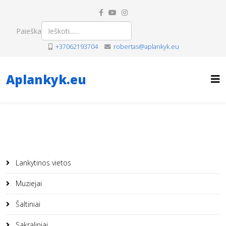
Paieška
+37062193704
robertas@aplankyk.eu
Aplankyk.eu
Lankytinos vietos
Muziejai
Šaltiniai
Sakraliniai