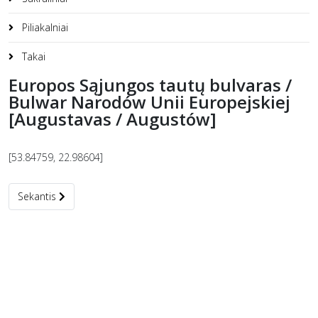
Piliakalniai
Takai
Europos Sąjungos tautų bulvaras /
Bulwar Narodów Unii Europejskiej
[Augustavas / Augustów]
[53.84759, 22.98604]
Kitas straipsnis: Gamtos takas / Ścieżka przyrodnicza [Muzeum Wi
Sekantis