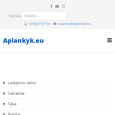
Paieška
+37062193704
robertas@aplankyk.eu
Aplankyk.eu
Lankytinos vietos
Sakraliniai
Takai
Bokštai