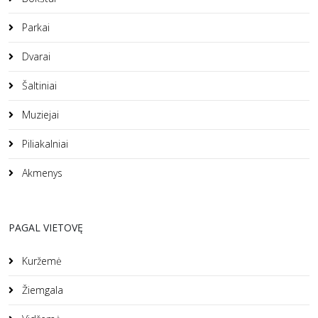
Parkai
Dvarai
Šaltiniai
Muziejai
Piliakalniai
Akmenys
PAGAL VIETOVĘ
Kuržemė
Žiemgala