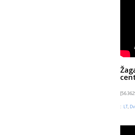
Žaga
cent
[56.362
:
LT
,
Dv