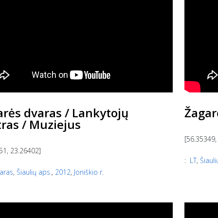
rės dvaras / Lankytojų
Žagar
ras / Muziejus
[56.35349,
51, 23.26402]
:
LT
,
Šiauli
aras
,
Šiaulių aps.
,
2012
,
Joniškio r.