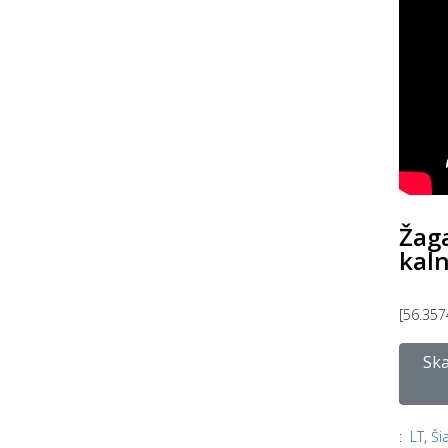
Žaga
kal
[56.357
Ska
:
LT
,
Ši