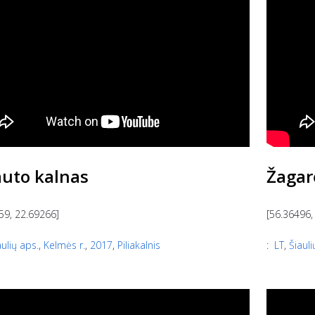
auto kalnas
Žagar
59, 22.69266]
[56.36496,
aulių aps.
,
Kelmės r.
,
2017
,
Piliakalnis
:
LT
,
Šiauli