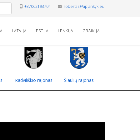
+37062193704
robertas@aplankyk.eu
VA
LATVIJA
ESTIJA
LENKIJA
GRAIKIJA
as
Radviliškio rajonas
Šiaulių rajonas