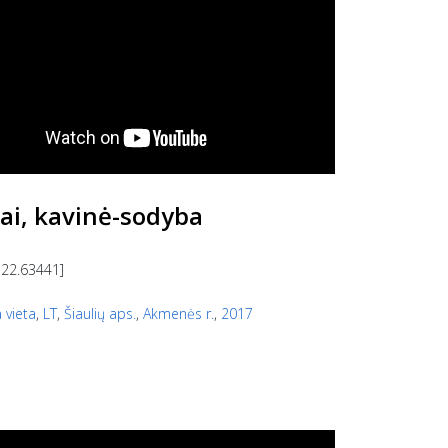
iai, kavinė-sodyba
 22.63441]
 vieta
,
LT
,
Šiaulių aps.
,
Akmenės r.
,
2017