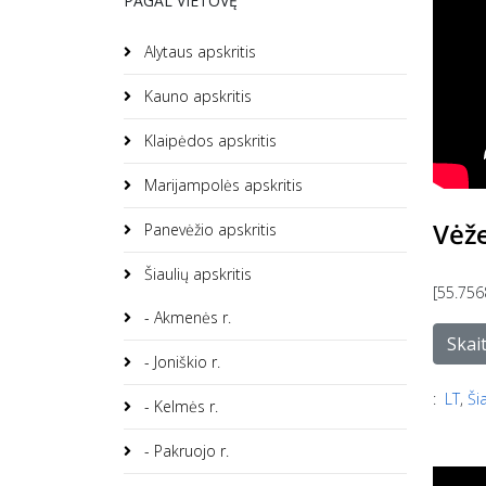
PAGAL VIETOVĘ
Alytaus apskritis
Kauno apskritis
Klaipėdos apskritis
Marijampolės apskritis
Vėže
Panevėžio apskritis
Šiaulių apskritis
[55.756
- Akmenės r.
Skai
- Joniškio r.
:
LT
,
Ši
- Kelmės r.
- Pakruojo r.