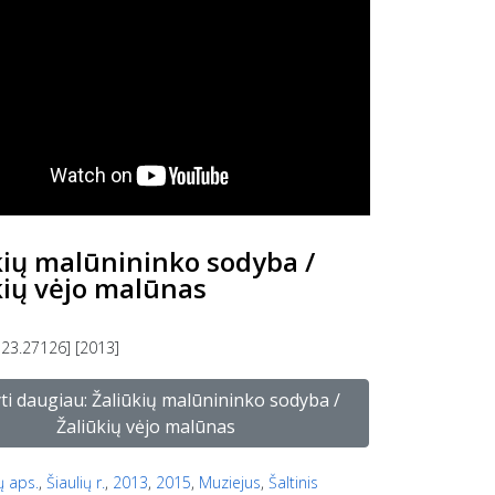
kių malūnininko sodyba /
kių vėjo malūnas
 23.27126] [2013]
yti daugiau: Žaliūkių malūnininko sodyba /
Žaliūkių vėjo malūnas
ų aps.
,
Šiaulių r.
,
2013
,
2015
,
Muziejus
,
Šaltinis