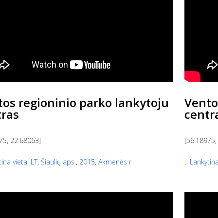
os regioninio parko lankytoju
Vento
tras
centr
75, 22.68063]
[56.18975,
ina vieta
,
LT
,
Šiaulių aps.
,
2015
,
Akmenės r.
:
Lankytina