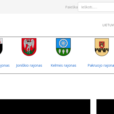
Paieška
LIETU
jonas
Joniškio rajonas
Kelmės rajonas
Pakruojo rajon