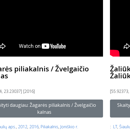
rės piliakalnis / Žvelgaičio
Žaliū
nas
Žaliū
4, 23.23037] [2016]
[55.92373,
ityti daugiau: Žagarės piliakalnis / Žvelgaičio
Skait
kalnas
aulių aps.
,
2012
,
2016
,
Piliakalnis
,
Joniškio r.
:
LT
,
Šiauli