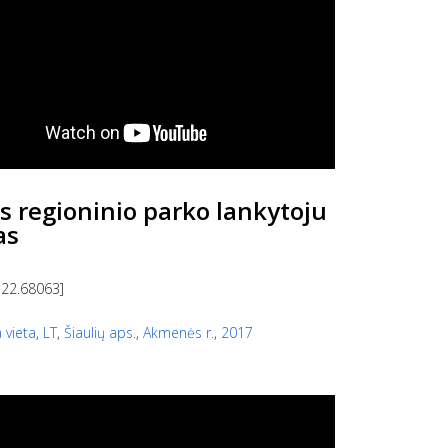
s regioninio parko lankytoju
as
 22.68063]
 vieta
,
LT
,
Šiaulių aps.
,
Akmenės r.
,
2017