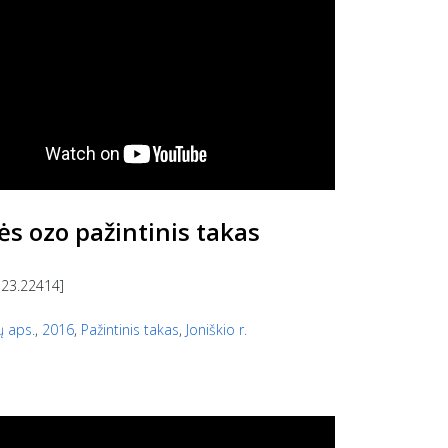
ės ozo pažintinis takas
 23.22414]
ų aps.
,
2016
,
Pažintinis takas
,
Joniškio r.