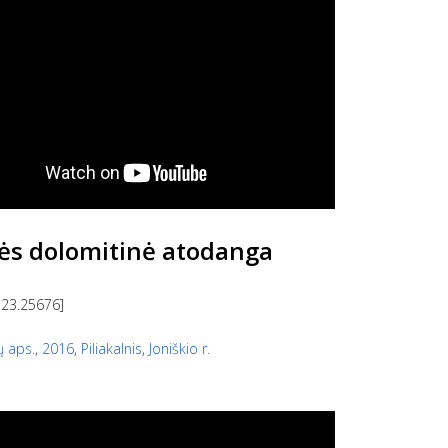
ės dolomitinė atodanga
 23.25676]
ų aps.
,
2016
,
Piliakalnis
,
Joniškio r.