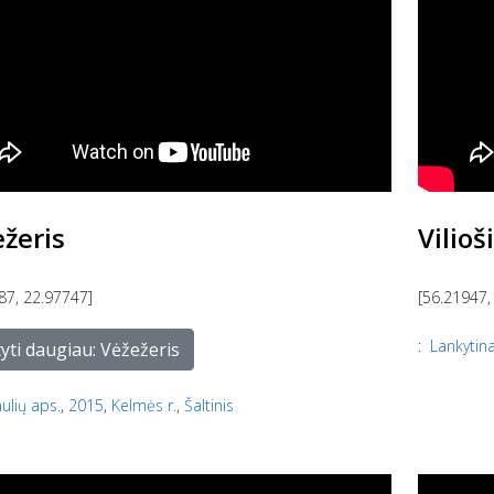
žeris
Vilioš
87, 22.97747]
[56.21947,
:
Lankytina
tyti daugiau: Vėžežeris
aulių aps.
,
2015
,
Kelmės r.
,
Šaltinis