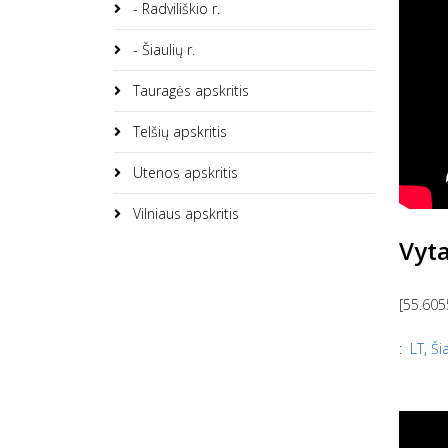
- Radviliškio r.
- Šiaulių r.
Tauragės apskritis
Telšių apskritis
Utenos apskritis
Vilniaus apskritis
Vyt
[55.605
:
LT
,
Ši