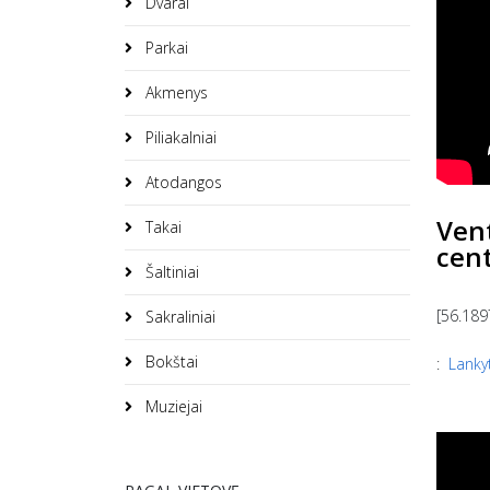
Dvarai
Parkai
Akmenys
Piliakalniai
Atodangos
Vent
Takai
cen
Šaltiniai
[56.189
Sakraliniai
Bokštai
:
Lankyt
Muziejai