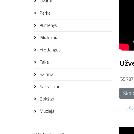
Dvarai
Parkai
Akmenys
Piliakalniai
Atodangos
Užv
Takai
Šaltiniai
[55.787
Sakraliniai
Skai
Bokštai
:
LT
,
Ši
Muziejai