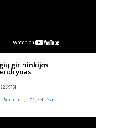
ių girininkijos
endrynas
 22.9975]
s
,
Šiaulių aps.
,
2015
,
Kelmės r.