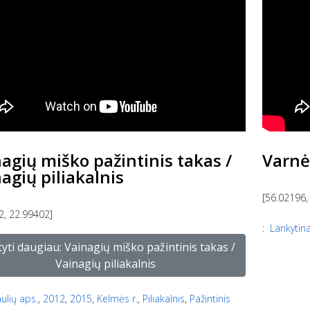
agių miško pažintinis takas /
Varnė
agių piliakalnis
[56.02196,
2, 22.99402]
:
Lankytina
tyti daugiau: Vainagių miško pažintinis takas /
Vainagių piliakalnis
aulių aps.
,
2012
,
2015
,
Kelmės r.
,
Piliakalnis
,
Pažintinis