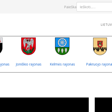
Paieška
LIETU
jonas
Joniškio rajonas
Kelmės rajonas
Pakruojo rajon