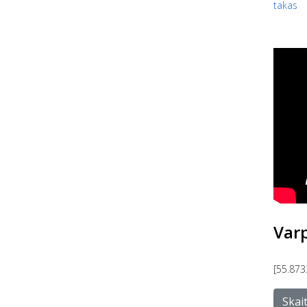
takas
Var
[55.873
Skai