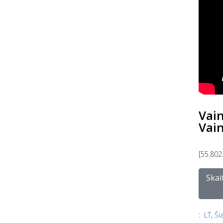
Vain
Vain
[55.802
Skai
:
LT
,
Ši