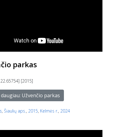
čio parkas
 22.65754] [2015]
i daugiau: Užvenčio parkas
s
,
Šiaulių aps.
,
2015
,
Kelmės r.
,
2024