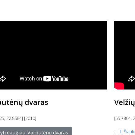
putėnų dvaras
Velžių
25, 22.8684] [2010]
[55.7804, 
:
LT
,
Šiauli
tyti daugiau: Varputėnų dvaras