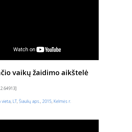
čio vaikų žaidimo aikštelė
22.64913]
 vieta
,
LT
,
Šiaulių aps.
,
2015
,
Kelmės r.