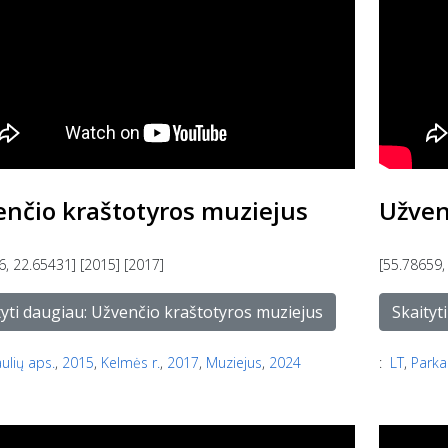
enčio kraštotyros muziejus
Užven
6, 22.65431] [2015] [2017]
[55.78659,
tyti daugiau: Užvenčio kraštotyros muziejus
Skaityt
aulių aps.
,
2015
,
Kelmės r.
,
2017
,
Muziejus
,
2024
:
LT
,
Parka