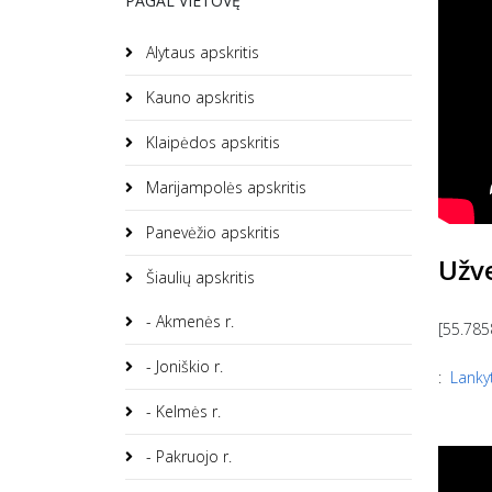
PAGAL VIETOVĘ
Alytaus apskritis
Kauno apskritis
Klaipėdos apskritis
Marijampolės apskritis
Panevėžio apskritis
Užve
Šiaulių apskritis
- Akmenės r.
[55.785
- Joniškio r.
:
Lankyt
- Kelmės r.
- Pakruojo r.