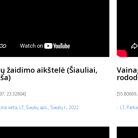
ų žaidimo aikštelė (Šiauliai,
Vainag
ša)
rodod
97, 23.32804]
[55.80669,
ina vieta
,
LT
,
Šiaulių aps.
,
Šiaulių r.
,
2022
:
LT
,
Parka