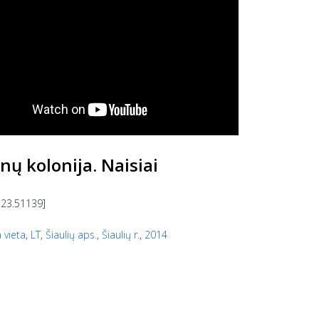
nų kolonija. Naisiai
 23.51139]
 vieta
,
LT
,
Šiaulių aps.
,
Šiaulių r.
,
2014