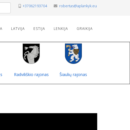
+37062193704
robertas@aplankyk.eu
VA
LATVIJA
ESTIJA
LENKIJA
GRAIKIJA
as
Radviliškio rajonas
Šiaulių rajonas