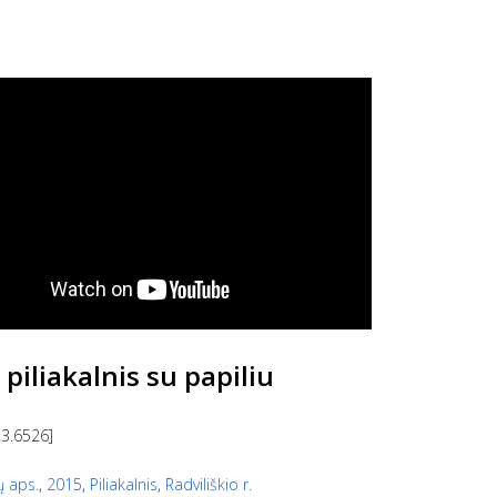
 piliakalnis su papiliu
23.6526]
ų aps.
,
2015
,
Piliakalnis
,
Radviliškio r.