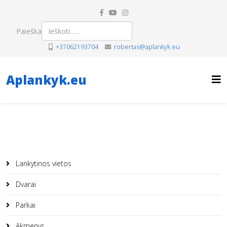
Paieška
+37062193704
robertas@aplankyk.eu
Aplankyk.eu
Lankytinos vietos
Dvarai
Parkai
Akmenys