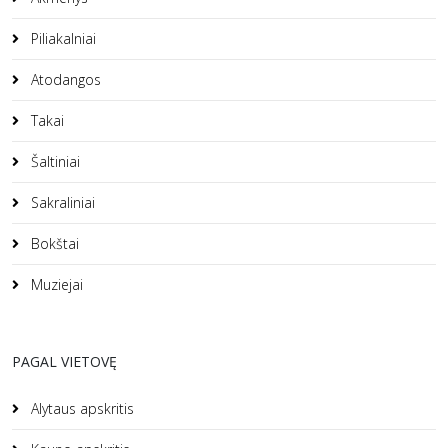
Piliakalniai
Atodangos
Takai
Šaltiniai
Sakraliniai
Bokštai
Muziejai
PAGAL VIETOVĘ
Alytaus apskritis