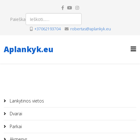
Paieška
+37062193704
robertas@aplankyk.eu
Aplankyk.eu
Lankytinos vietos
Dvarai
Parkai
Akmenys