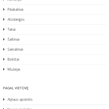
Piliakalniai
Atodangos
Takai
Šaltiniai
Sakraliniai
Bokštai
Muziejai
PAGAL VIETOVĘ
Alytaus apskritis