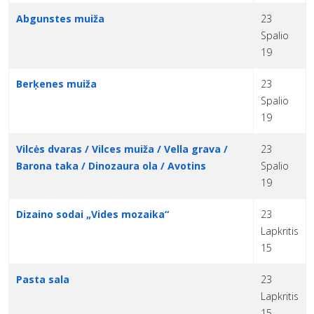
Abgunstes muiža
23
Spalio
19
Berķenes muiža
23
Spalio
19
Vilcės dvaras / Vilces muiža / Vella grava /
23
Barona taka / Dinozaura ola / Avotins
Spalio
19
Dizaino sodai „Vides mozaika“
23
Lapkritis
15
Pasta sala
23
Lapkritis
15