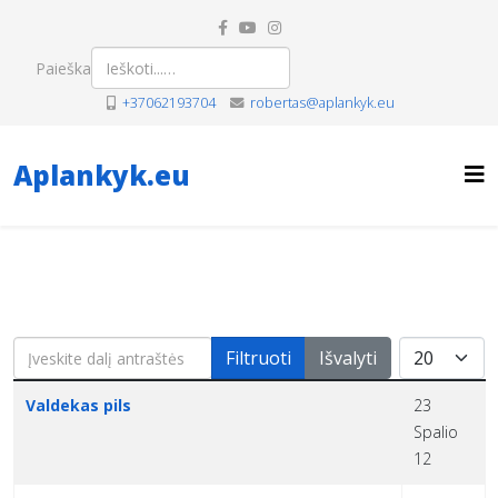
Paieška
+37062193704
robertas@aplankyk.eu
Aplankyk.eu
Įveskite dalį antraštės
Rodyti po
Filtruoti
Išvalyti
Pavadinimas
Sukūrimo data
Valdekas pils
23
Spalio
12