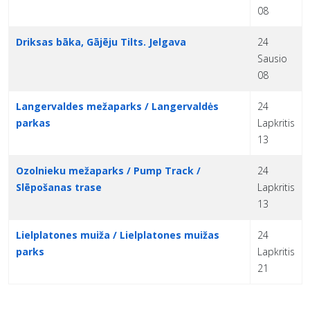
08
Driksas bāka, Gājēju Tilts. Jelgava
24
Sausio
08
Langervaldes mežaparks / Langervaldės
24
parkas
Lapkritis
13
Ozolnieku mežaparks / Pump Track /
24
Slēpošanas trase
Lapkritis
13
Lielplatones muiža / Lielplatones muižas
24
parks
Lapkritis
21