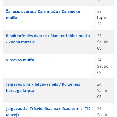
Žaliasis dvaras / Zaļā muiža / Zaļenieku
23
muiža
Lapkritis
22
Blankenfeldės dvaras / Blankenfeldes muiža
24
/ Zvanu muzejs
Sausio
08
Vircavas muiža
24
Sausio
08
Jelgavos pilis / Jelgavas pils / Kuržemės
24
hercogų kripta
Sausio
08
Jelgavas Sv. Trīsvienības baznīcas tornis, TIC,
24
Muzejs
Sausio