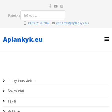
Paieška
+37062193704
robertas@aplankyk.eu
Aplankyk.eu
Lankytinos vietos
Sakraliniai
Takai
Bokštai