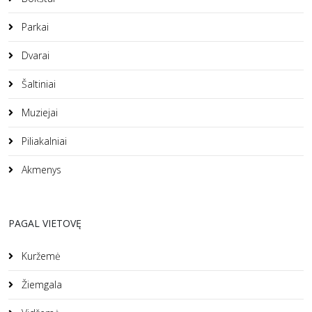
Parkai
Dvarai
Šaltiniai
Muziejai
Piliakalniai
Akmenys
PAGAL VIETOVĘ
Kuržemė
Žiemgala