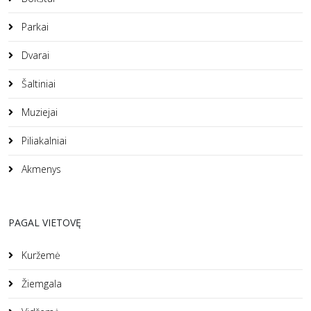
Parkai
Dvarai
Šaltiniai
Muziejai
Piliakalniai
Akmenys
PAGAL VIETOVĘ
Kuržemė
Žiemgala