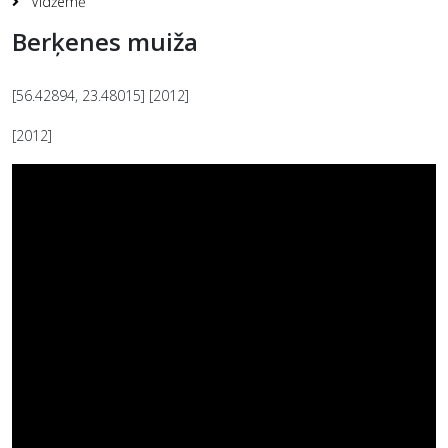
Vidžemė
Berķenes muiža
[56.42894, 23.48015] [2012]
[2012]