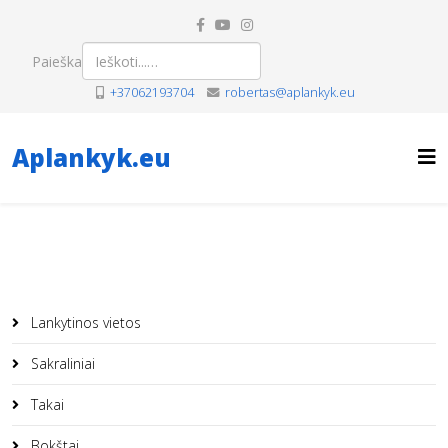
Paieška
+37062193704
robertas@aplankyk.eu
Aplankyk.eu
Lankytinos vietos
Sakraliniai
Takai
Bokštai