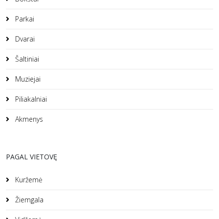
Parkai
Dvarai
Šaltiniai
Muziejai
Piliakalniai
Akmenys
PAGAL VIETOVĘ
Kuržemė
Žiemgala