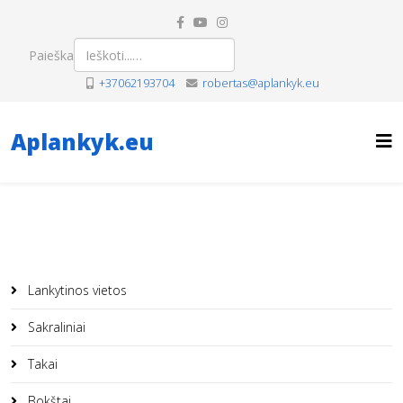
Paieška
+37062193704
robertas@aplankyk.eu
Aplankyk.eu
Lankytinos vietos
Sakraliniai
Takai
Bokštai