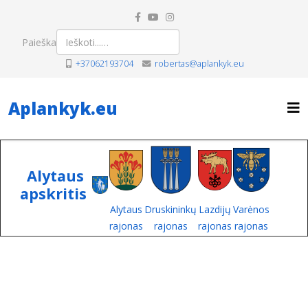
Paieška
+37062193704
robertas@aplankyk.eu
Aplankyk.eu
Alytaus
apskritis
Alytaus
Druskininkų
Lazdijų
Varėnos
rajonas
rajonas
rajonas
rajonas