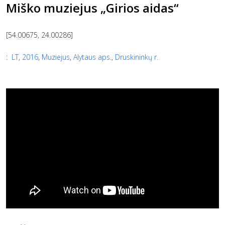
Miško muziejus „Girios aidas“
[54.00675, 24.00286]
:
LT
,
2016
,
Muziejus
,
Alytaus aps.
,
Druskininkų r.