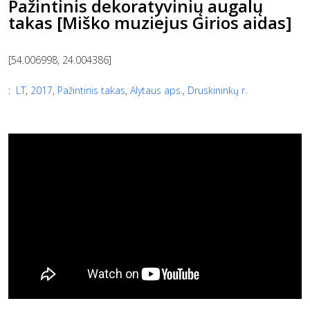
Pažintinis dekoratyvinių augalų
takas [Miško muziejus Girios aidas]
[54.006998, 24.004386]
:
LT
,
2017
,
Pažintinis takas
,
Alytaus aps.
,
Druskininkų r.