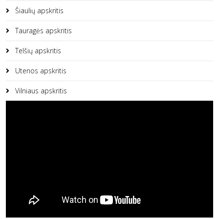
Šiaulių apskritis
Tauragės apskritis
Telšių apskritis
Utenos apskritis
Vilniaus apskritis