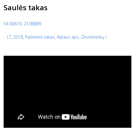
Saulės takas
54.00619, 23.98889
:
LT
,
2018
,
Pažintinis takas
,
Alytaus aps.
,
Druskininkų r.