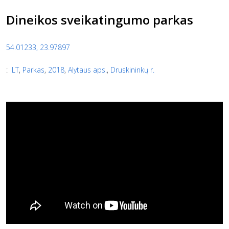
Dineikos sveikatingumo parkas
54.01233, 23.97897
:
LT
,
Parkas
,
2018
,
Alytaus aps.
,
Druskininkų r.