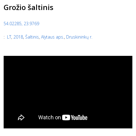
Grožio šaltinis
54.02285, 23.9769
:
LT
,
2018
,
Šaltinis
,
Alytaus aps.
,
Druskininkų r.