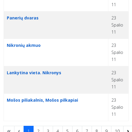
11
Panerių dvaras
23
Spalio
11
Nikronių akmuo
23
Spalio
11
Lankytina vieta. Nikronys
23
Spalio
11
Mošos piliakalnis, Mošos pilkapiai
23
Spalio
11
1
2
3
4
5
6
7
8
9
10