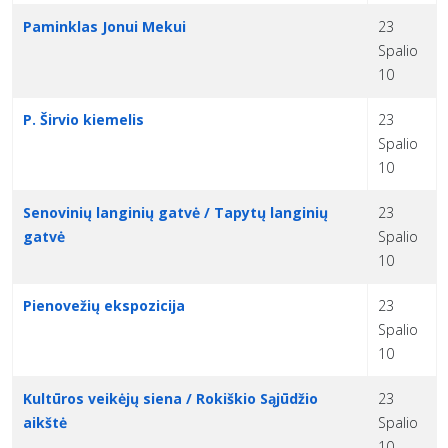
Paminklas Jonui Mekui
23
Spalio
10
P. Širvio kiemelis
23
Spalio
10
Senovinių langinių gatvė / Tapytų langinių
23
gatvė
Spalio
10
Pienovežių ekspozicija
23
Spalio
10
Kultūros veikėjų siena / Rokiškio Sąjūdžio
23
aikštė
Spalio
10