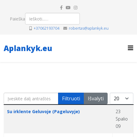
Paieška
+37062193704
robertas@aplankyk.eu
Aplankyk.eu
Įveskite dalį antraštės
Rodyti po
Filtruoti
Išvalyti
Pavadinimas
Sukūrimo data
Su irklente Geluvoje (Pageluvyje)
23
Spalio
09