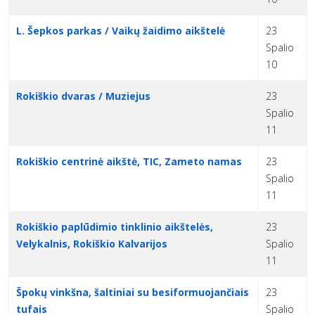
L. Šepkos parkas / Vaikų žaidimo aikštelė
23
Spalio
10
Rokiškio dvaras / Muziejus
23
Spalio
11
Rokiškio centrinė aikštė, TIC, Zameto namas
23
Spalio
11
Rokiškio paplūdimio tinklinio aikštelės,
23
Velykalnis, Rokiškio Kalvarijos
Spalio
11
Špokų vinkšna, šaltiniai su besiformuojančiais
23
tufais
Spalio