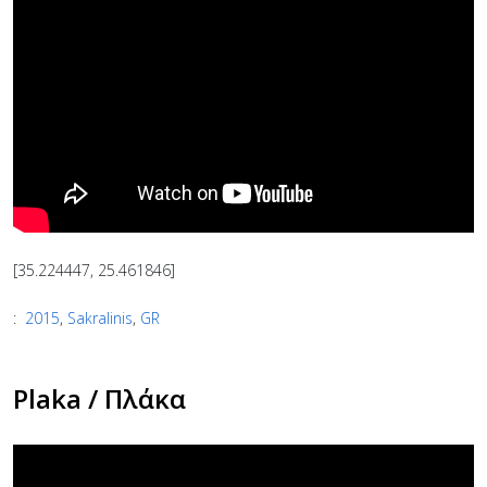
[35.224447, 25.461846]
:
2015
,
Sakralinis
,
GR
Plaka / Πλάκα