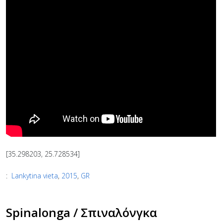
[35.298203, 25.728534]
:
Lankytina vieta
,
2015
,
GR
Spinalonga / Σπιναλόνγκα