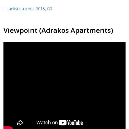
:
Lankytina vieta
,
2015
,
GR
Viewpoint (Adrakos Apartments)