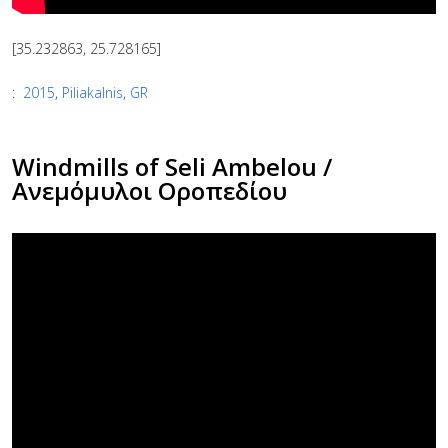
[35.232863, 25.728165]
:
2015
,
Piliakalnis
,
GR
Windmills of Seli Ambelou /
Ανεμόμυλοι Οροπεδίου