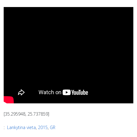
[35.295948, 25.737859]
:
Lankytina vieta
,
2015
,
GR