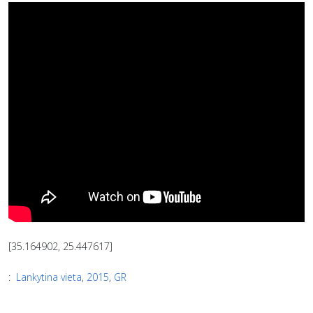
[35.164902, 25.447617]
:
Lankytina vieta
,
2015
,
GR