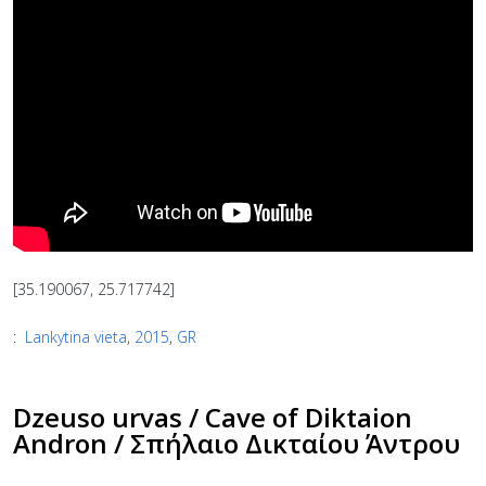
[35.190067, 25.717742]
:
Lankytina vieta
,
2015
,
GR
Dzeuso urvas / Cave of Diktaion
Andron / Σπήλαιο Δικταίου Άντρου