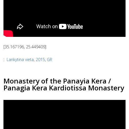
[35.167196, 25.449409]
:
Lankytina vieta
,
2015
,
GR
Monastery of the Panayia Kera /
Panagia Kera Kardiotissa Monastery