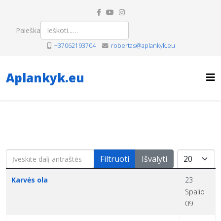
Paieška
+37062193704
robertas@aplankyk.eu
Aplankyk.eu
Įveskite dalį antraštės
Rodyti po
Filtruoti
Išvalyti
Pavadinimas
Sukūrimo data
Karvės ola
23
Spalio
09