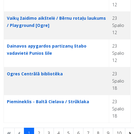
12
Vaikų žaidimo aikštelė / Bērnu rotaļu laukums
23
/ Playground [Ogre]
Spalio
12
Dainavos apygardos partizanų štabo
23
vadavietė Punios šile
Spalio
12
Ogres Centrālā bibliotēka
23
Spalio
18
Piemineklis - Baltā Cielava / Strūklaka
23
Spalio
18
1
2
3
4
5
6
7
8
9
10