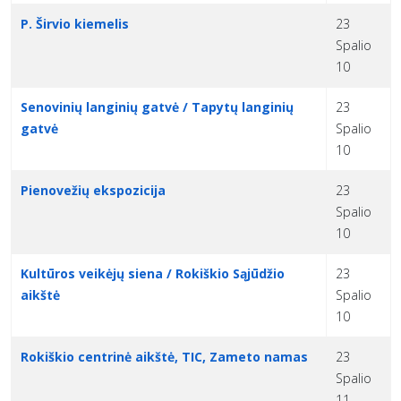
P. Širvio kiemelis
23
Spalio
10
Senovinių langinių gatvė / Tapytų langinių
23
gatvė
Spalio
10
Pienovežių ekspozicija
23
Spalio
10
Kultūros veikėjų siena / Rokiškio Sąjūdžio
23
aikštė
Spalio
10
Rokiškio centrinė aikštė, TIC, Zameto namas
23
Spalio
11