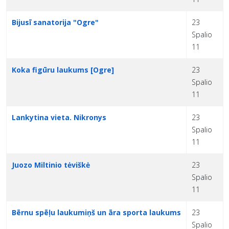
Bijusī sanatorija "Ogre"
23
Spalio
11
Koka figūru laukums [Ogre]
23
Spalio
11
Lankytina vieta. Nikronys
23
Spalio
11
Juozo Miltinio tėviškė
23
Spalio
11
Bērnu spēļu laukumiņš un āra sporta laukums
23
Spalio