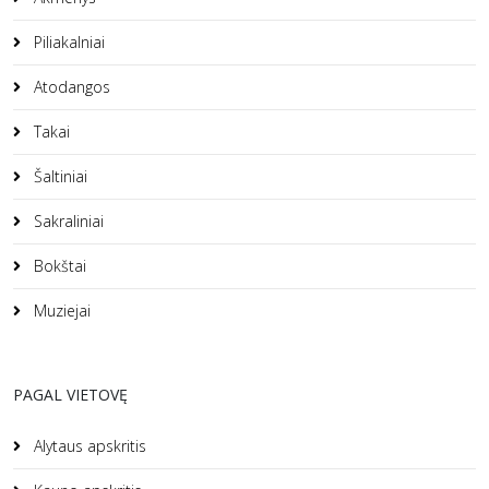
Piliakalniai
Atodangos
Takai
Šaltiniai
Sakraliniai
Bokštai
Muziejai
PAGAL VIETOVĘ
Alytaus apskritis