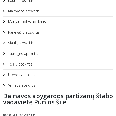
Kauno apskritis
Klaipėdos apskritis
Marijampolės apskritis
Panevėžio apskritis
Šiaulių apskritis
Tauragės apskritis
Telšių apskritis
Utenos apskritis
Vilniaus apskritis
Dainavos apygardos partizanų štabo
vadavietė Punios šile
[54.5161, 24.08211]