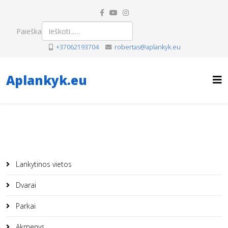
Paieška
+37062193704
robertas@aplankyk.eu
Aplankyk.eu
Lankytinos vietos
Dvarai
Parkai
Akmenys