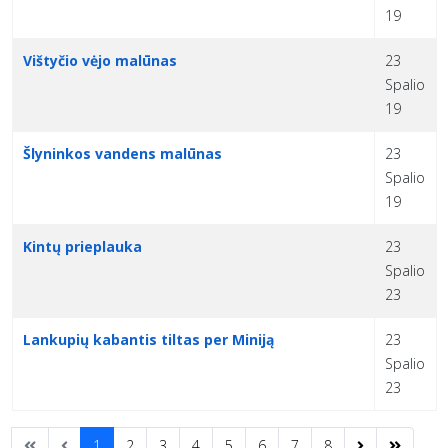
19
Vištyčio vėjo malūnas
23
Spalio
19
Šlyninkos vandens malūnas
23
Spalio
19
Kintų prieplauka
23
Spalio
23
Lankupių kabantis tiltas per Miniją
23
Spalio
23
1
2
3
4
5
6
7
8