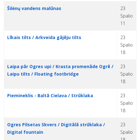
Šilėnų vandens malūnas
23
Spalio
11
Līkais tilts / Arkveida gājēju tilts
23
Spalio
18
Laipa pār Ogres upi / Krasta promenāde Ogrē /
23
Laipu tilts / Floating footbridge
Spalio
18
Piemineklis - Baltā Cielava / Strūklaka
23
Spalio
18
Ogres Pilsetas Skvers / Digitālā strūklaka /
23
Digital fountain
Spalio
18