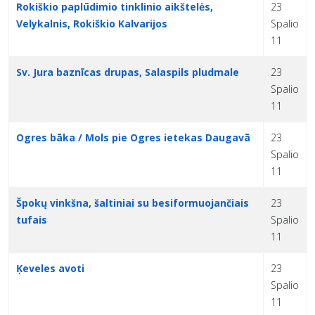
Rokiškio paplūdimio tinklinio aikštelės,
23
Velykalnis, Rokiškio Kalvarijos
Spalio
11
Sv. Jura baznīcas drupas, Salaspils pludmale
23
Spalio
11
Ogres bāka / Mols pie Ogres ietekas Daugavā
23
Spalio
11
Špokų vinkšna, šaltiniai su besiformuojančiais
23
tufais
Spalio
11
Ķeveles avoti
23
Spalio
11