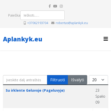
Paieška
+37062193704
robertas@aplankyk.eu
Aplankyk.eu
Įveskite dalį antraštės
Rodyti po
Filtruoti
Išvalyti
Pavadinimas
Sukūrimo data
Su irklente Geluvoje (Pageluvyje)
23
Spalio
09