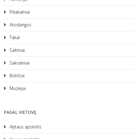
Piliakalniai
Atodangos
Takai
Šaltiniai
Sakraliniai
Bokštai
Muziejai
PAGAL VIETOVĘ
Alytaus apskritis