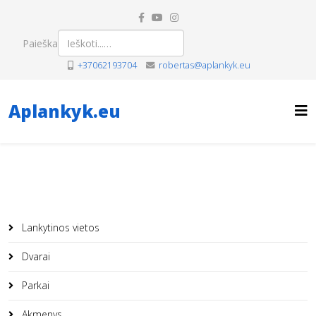
Paieška
+37062193704
robertas@aplankyk.eu
Aplankyk.eu
Lankytinos vietos
Dvarai
Parkai
Akmenys