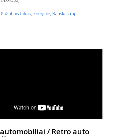
 24.04532]
,
Pažintinis takas
,
Zemgale
,
Bauskas raj.
 automobiliai / Retro auto