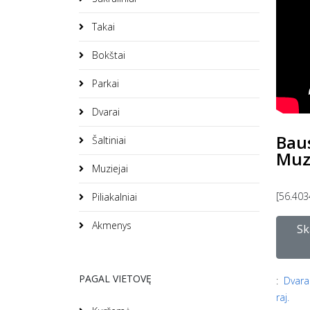
Takai
Bokštai
Parkai
Dvarai
Baus
Šaltiniai
Muz
Muziejai
[56.403
Piliakalniai
Akmenys
Sk
PAGAL VIETOVĘ
:
Dvara
raj.