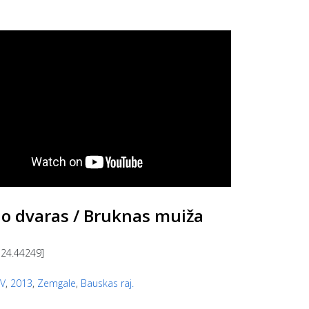
o dvaras / Bruknas muiža
 24.44249]
V
,
2013
,
Zemgale
,
Bauskas raj.