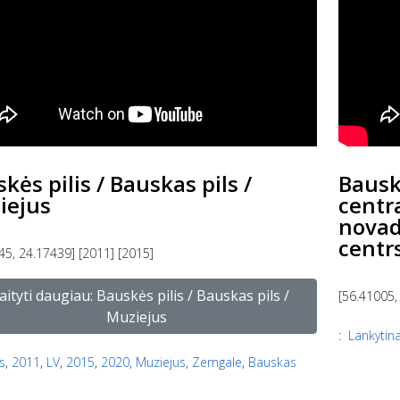
kės pilis / Bauskas pils /
Bausk
iejus
centr
novad
centr
45, 24.17439] [2011] [2015]
aityti daugiau: Bauskės pilis / Bauskas pils /
[56.41005,
Muziejus
:
Lankytina
s
,
2011
,
LV
,
2015
,
2020
,
Muziejus
,
Zemgale
,
Bauskas