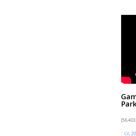
Gamt
Park
[56.403
:
LV
,
20