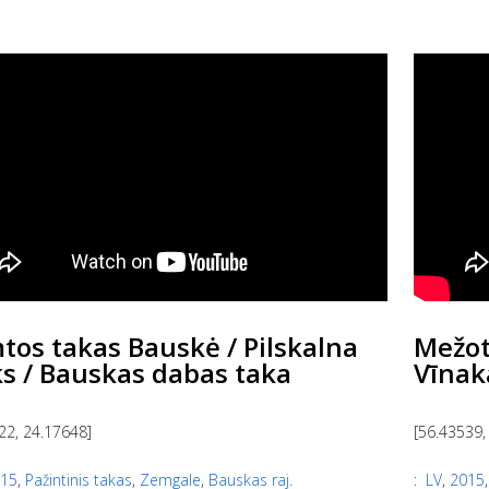
os takas Bauskė / Pilskalna
Mežot
s / Bauskas dabas taka
Vīnak
22, 24.17648]
[56.43539,
15
,
Pažintinis takas
,
Zemgale
,
Bauskas raj.
:
LV
,
2015