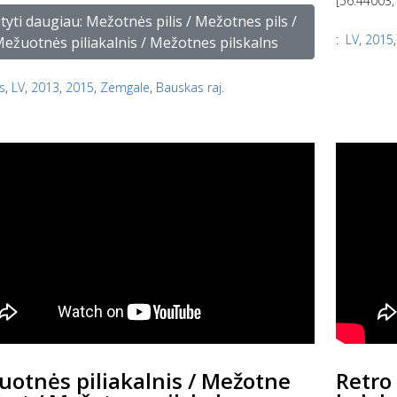
[56.44003,
tyti daugiau: Mežotnės pilis / Mežotnes pils /
:
LV
,
2015
ežuotnės piliakalnis / Mežotnes pilskalns
s
,
LV
,
2013
,
2015
,
Zemgale
,
Bauskas raj.
otnės piliakalnis / Mežotne
Retro