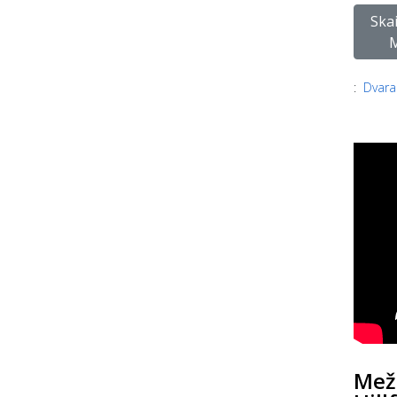
Skai
M
:
Dvara
Mežu