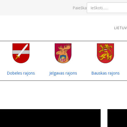
Paieška
LIETU
Dobeles rajons
Jelgavas rajons
Bauskas rajons