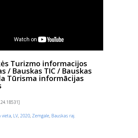
ės Turizmo informacijos
as / Bauskas TIC / Bauskas
a Tūrisma informācijas
s
 24.18531]
 vieta
,
LV
,
2020
,
Zemgale
,
Bauskas raj.