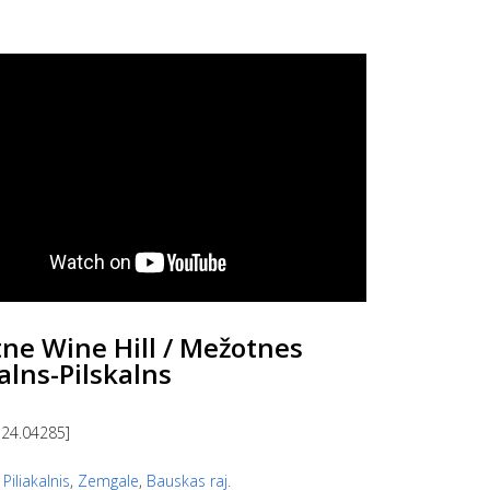
ne Wine Hill / Mežotnes
alns-Pilskalns
 24.04285]
,
Piliakalnis
,
Zemgale
,
Bauskas raj.