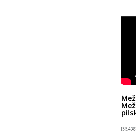
Mežo
Mežu
pils
[56.438