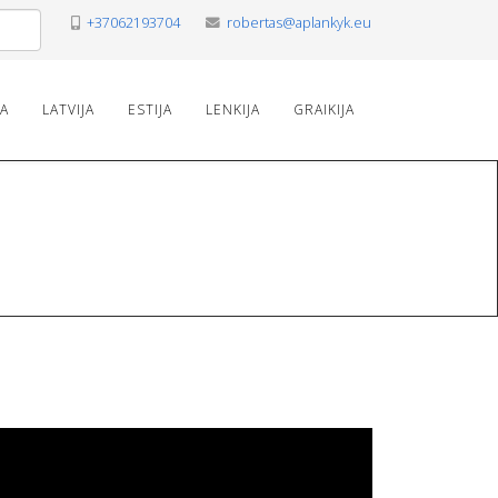
+37062193704
robertas@aplankyk.eu
VA
LATVIJA
ESTIJA
LENKIJA
GRAIKIJA