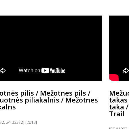
tnės pilis / Mežotnes pils /
Mežuo
otnės piliakalnis / Mežotnes
takas
kalns
taka 
Trail
72, 24.05372] [2013]