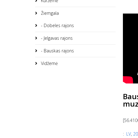
Kuržemė
Žiemgala
- Dobeles rajons
- Jelgavas rajons
- Bauskas rajons
Vidžemė
Baus
muz
[56.410
:
LV
,
20