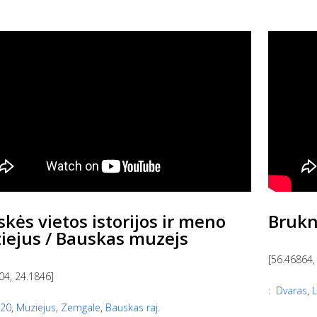
kės vietos istorijos ir meno
Brukn
iejus / Bauskas muzejs
[56.46864,
04, 24.1846]
:
Dvaras
,
L
20
,
Muziejus
,
Zemgale
,
Bauskas raj.