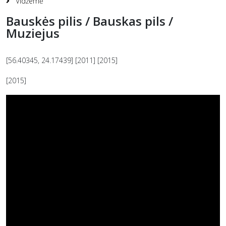
Vidžemė
Bauskės pilis / Bauskas pils /
Muziejus
[56.40345, 24.17439] [2011] [2015]
[2015]