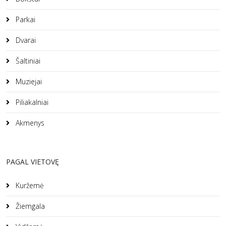
Parkai
Dvarai
Šaltiniai
Muziejai
Piliakalniai
Akmenys
PAGAL VIETOVĘ
Kuržemė
Žiemgala