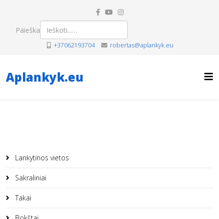
Paieška
+37062193704
robertas@aplankyk.eu
Aplankyk.eu
Lankytinos vietos
Sakraliniai
Takai
Bokštai