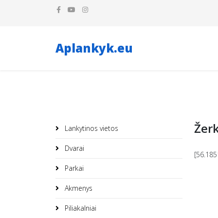
Aplankyk.eu
Žer
Lankytinos vietos
Dvarai
[56.185
Parkai
Akmenys
Piliakalniai