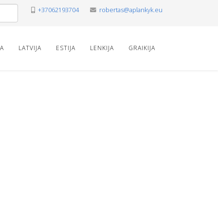
+37062193704
robertas@aplankyk.eu
VA
LATVIJA
ESTIJA
LENKIJA
GRAIKIJA