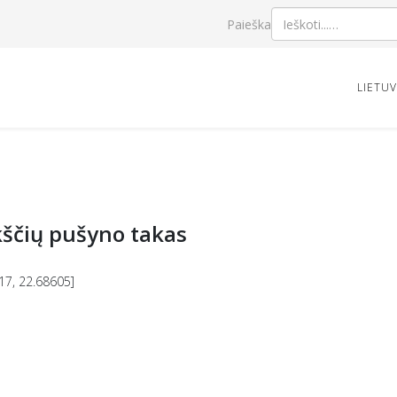
Paieška
LIETU
kščių pušyno takas
17, 22.68605]