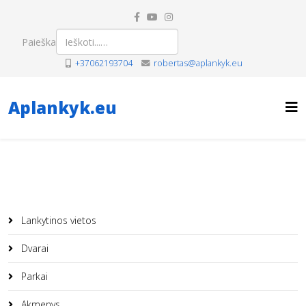
Paieška
+37062193704
robertas@aplankyk.eu
Aplankyk.eu
Lankytinos vietos
Dvarai
Parkai
Akmenys