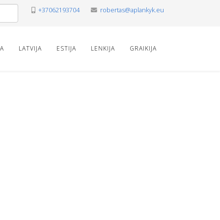
+37062193704
robertas@aplankyk.eu
VA
LATVIJA
ESTIJA
LENKIJA
GRAIKIJA