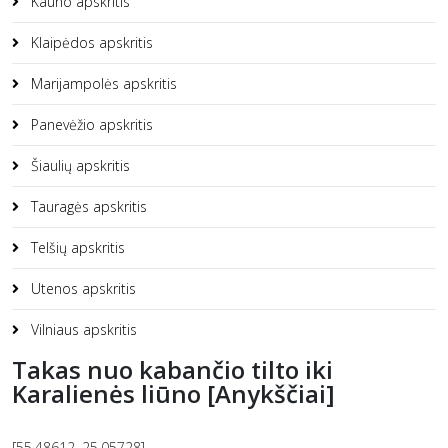
Kauno apskritis
Klaipėdos apskritis
Marijampolės apskritis
Panevėžio apskritis
Šiaulių apskritis
Tauragės apskritis
Telšių apskritis
Utenos apskritis
Vilniaus apskritis
Takas nuo kabančio tilto iki
Karalienės liūno [Anykščiai]
[55.48612, 25.05728]