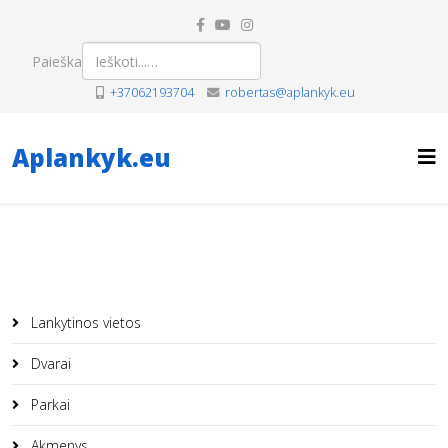
Paieška
+37062193704
robertas@aplankyk.eu
Aplankyk.eu
Lankytinos vietos
Dvarai
Parkai
Akmenys