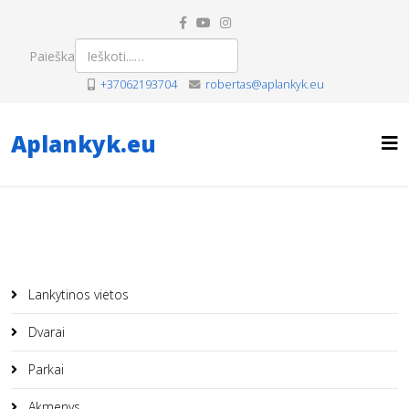
Paieška
+37062193704
robertas@aplankyk.eu
Aplankyk.eu
Lankytinos vietos
Dvarai
Parkai
Akmenys