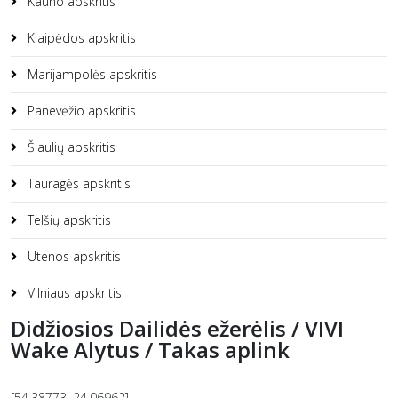
Kauno apskritis
Klaipėdos apskritis
Marijampolės apskritis
Panevėžio apskritis
Šiaulių apskritis
Tauragės apskritis
Telšių apskritis
Utenos apskritis
Vilniaus apskritis
Didžiosios Dailidės ežerėlis / VIVI
Wake Alytus / Takas aplink
[54.38773, 24.06962]