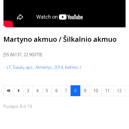
Martyno akmuo / Šilkalnio akmuo
[55.86137, 22.90379]
:
LT
,
Šiaulių aps.
,
Akmenys
,
2014
,
Kelmės r.
3
4
5
6
7
8
9
10
11
12
Puslapis 8 iš 19