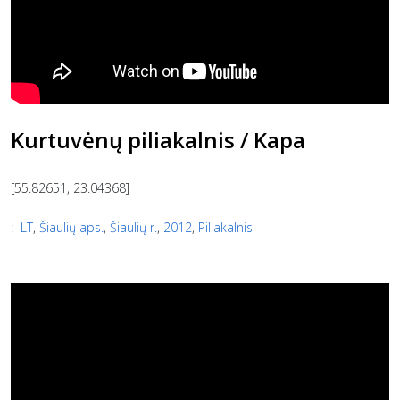
Kurtuvėnų piliakalnis / Kapa
[55.82651, 23.04368]
:
LT
,
Šiaulių aps.
,
Šiaulių r.
,
2012
,
Piliakalnis