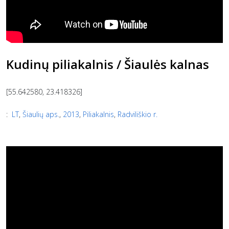
Kudinų piliakalnis / Šiaulės kalnas
[55.642580, 23.418326]
:
LT
,
Šiaulių aps.
,
2013
,
Piliakalnis
,
Radviliškio r.