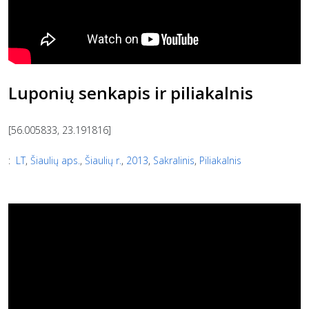
Luponių senkapis ir piliakalnis
[56.005833, 23.191816]
:
LT
,
Šiaulių aps.
,
Šiaulių r.
,
2013
,
Sakralinis
,
Piliakalnis