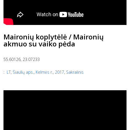
Maironių koplytėlė / Maironių
akmuo su vaiko pėda
55.60126, 23.07233
:
LT
,
Šiaulių aps.
,
Kelmės r.
,
2017
,
Sakralinis