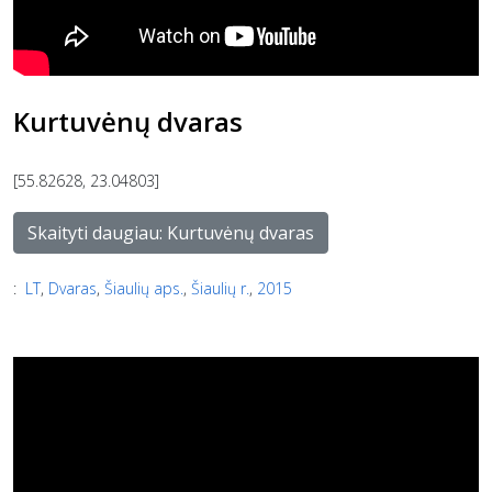
Kurtuvėnų dvaras
[55.82628, 23.04803]
Skaityti daugiau: Kurtuvėnų dvaras
:
LT
,
Dvaras
,
Šiaulių aps.
,
Šiaulių r.
,
2015