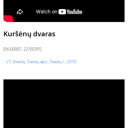
Kuršėnų dvaras
[56.00007, 22.93291]
:
LT
,
Dvaras
,
Šiaulių aps.
,
Šiaulių r.
,
2010