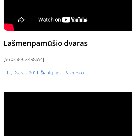
Lašmenpamūšio dvaras
[56.02589, 23.98654]
:
LT
,
Dvaras
,
2011
,
Šiaulių aps.
,
Pakruojo r.