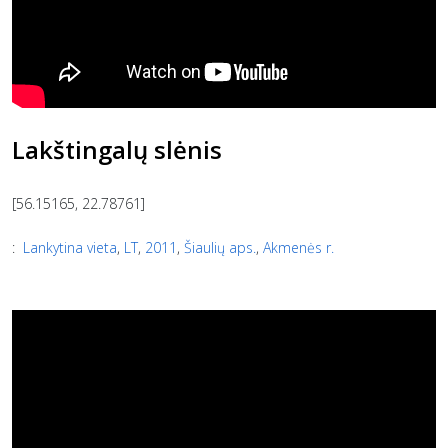
Lakštingalų slėnis
[56.15165, 22.78761]
:
Lankytina vieta
,
LT
,
2011
,
Šiaulių aps.
,
Akmenės r.