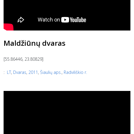
Maldžiūnų dvaras
[55.86446, 23.80829]
:
LT
,
Dvaras
,
2011
,
Šiaulių aps.
,
Radviliškio r.