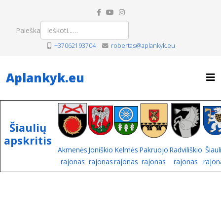
Paieška
+37062193704
robertas@aplankyk.eu
Aplankyk.eu
Šiaulių
apskritis
Akmenės
Joniškio
Kelmės
Pakruojo
Radviliškio
Šiaul
rajonas
rajonas
rajonas
rajonas
rajonas
rajon