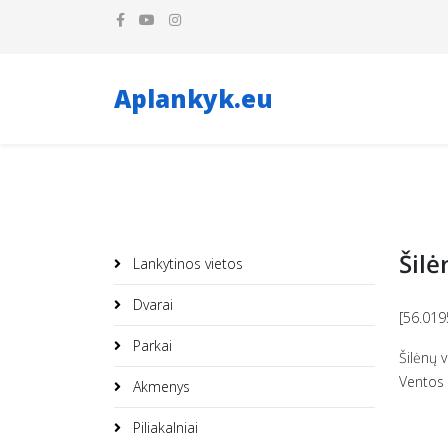
Aplankyk.eu
Šil
Lankytinos vietos
Dvarai
[56.019
Parkai
Šilėnų 
Ventos 
Akmenys
Piliakalniai