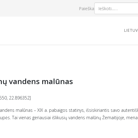
Paieška
LIETU
ėnų vandens malūnas
550, 22.896352]
vandens malūnas – XIX a. pabaigos statinys, išsiskiriantis savo autentiš
upės. Tai vienas geriausiai išlikusių vandens malūnų Žemaitijoje, mena