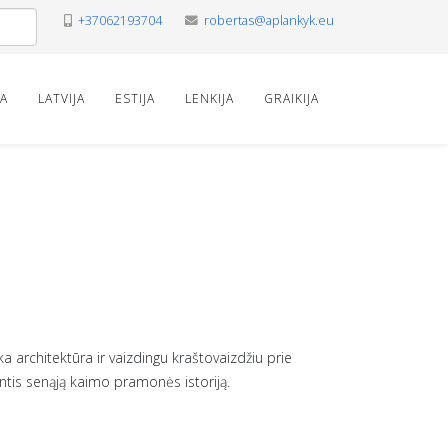
+37062193704
robertas@aplankyk.eu
VA
LATVIJA
ESTIJA
LENKIJA
GRAIKIJA
ka architektūra ir vaizdingu kraštovaizdžiu prie
ntis senąją kaimo pramonės istoriją.