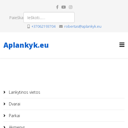
Paieška
+37062193704
robertas@aplankyk.eu
Aplankyk.eu
Lankytinos vietos
Dvarai
Parkai
Akmenys