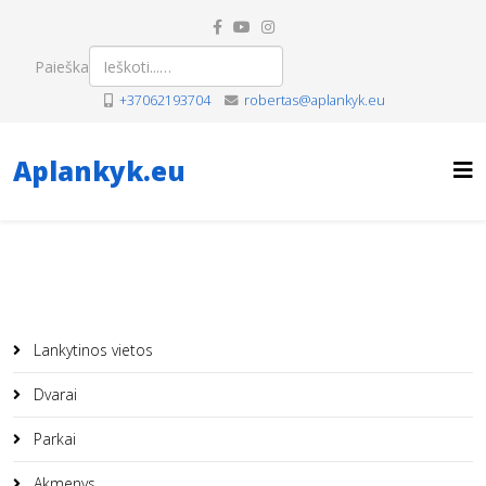
Paieška
+37062193704
robertas@aplankyk.eu
Aplankyk.eu
Lankytinos vietos
Dvarai
Parkai
Akmenys