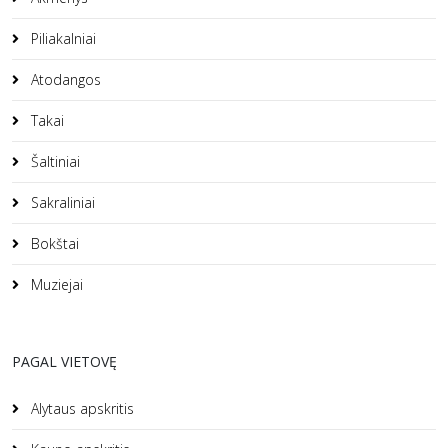
Piliakalniai
Atodangos
Takai
Šaltiniai
Sakraliniai
Bokštai
Muziejai
PAGAL VIETOVĘ
Alytaus apskritis