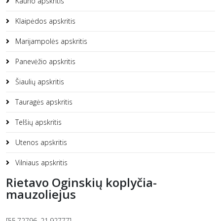
Kauno apskritis
Klaipėdos apskritis
Marijampolės apskritis
Panevėžio apskritis
Šiaulių apskritis
Tauragės apskritis
Telšių apskritis
Utenos apskritis
Vilniaus apskritis
Rietavo Oginskių koplyčia-
mauzoliejus
[55.72796, 21.92777]