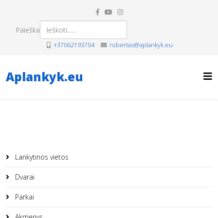
Paieška
+37062193704
robertas@aplankyk.eu
Aplankyk.eu
Lankytinos vietos
Dvarai
Parkai
Akmenys