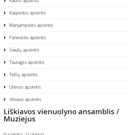
Kauno apskritis
Klaipėdos apskritis
Marijampolės apskritis
Panevėžio apskritis
Šiaulių apskritis
Tauragės apskritis
Telšių apskritis
Utenos apskritis
Vilniaus apskritis
Liškiavos vienuolyno ansamblis /
Muziejus
[54.08054, 24.05854]