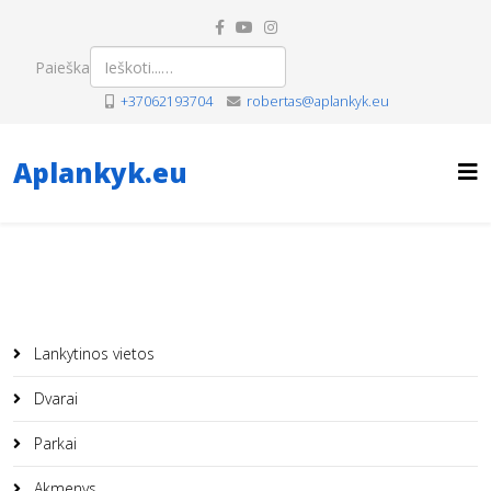
Paieška
+37062193704
robertas@aplankyk.eu
Aplankyk.eu
Lankytinos vietos
Dvarai
Parkai
Akmenys