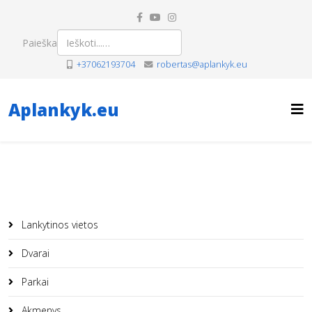
Paieška
+37062193704
robertas@aplankyk.eu
Aplankyk.eu
Lankytinos vietos
Dvarai
Parkai
Akmenys