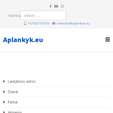
Paieška
+37062193704
robertas@aplankyk.eu
Aplankyk.eu
Lankytinos vietos
Dvarai
Parkai
Akmenys