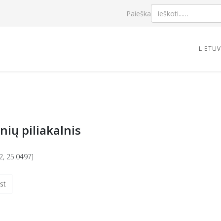
Paieška
LIETU
onių piliakalnis
2, 25.0497]
snis straipsnis: Piepalių piliakalnis / Babtyno piliakalnis
st