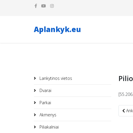
Aplankyk.eu
Pili
Lankytinos vietos
Dvarai
[55.206
Parkai
Ankste
Ank
Akmenys
Piliakalniai