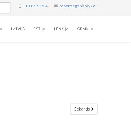
+37062193704
robertas@aplankyk.eu
VA
LATVIJA
ESTIJA
LENKIJA
GRAIKIJA
Kitas straipsnis: Platelių ežero
Sekantis