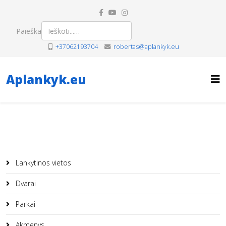
Paieška
+37062193704
robertas@aplankyk.eu
Aplankyk.eu
Lankytinos vietos
Dvarai
Parkai
Akmenys