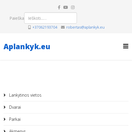
Paieška
+37062193704
robertas@aplankyk.eu
Aplankyk.eu
Lankytinos vietos
Dvarai
Parkai
Akmenys