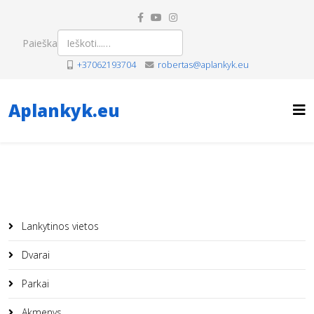
Paieška
+37062193704
robertas@aplankyk.eu
Aplankyk.eu
Lankytinos vietos
Dvarai
Parkai
Akmenys