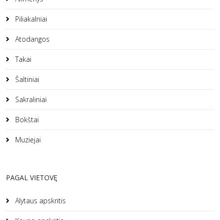
Piliakalniai
Atodangos
Takai
Šaltiniai
Sakraliniai
Bokštai
Muziejai
PAGAL VIETOVĘ
Alytaus apskritis