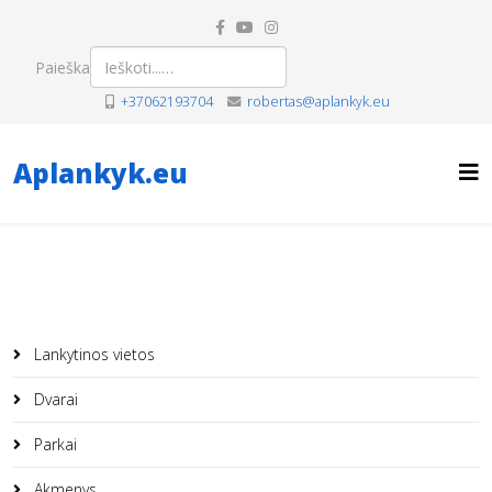
Paieška
+37062193704
robertas@aplankyk.eu
Aplankyk.eu
Lankytinos vietos
Dvarai
Parkai
Akmenys