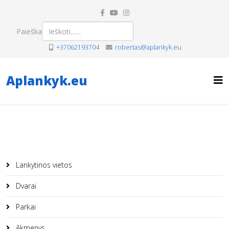
Paieška
+37062193704
robertas@aplankyk.eu
Aplankyk.eu
Lankytinos vietos
Dvarai
Parkai
Akmenys