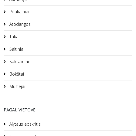
Piliakalniai
Atodangos
Takai
Šaltiniai
Sakraliniai
Bokštai
Muziejai
PAGAL VIETOVĘ
Alytaus apskritis