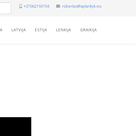
+37062193704
robertas@aplankyk.eu
VA
LATVIJA
ESTIJA
LENKIJA
GRAIKIJA