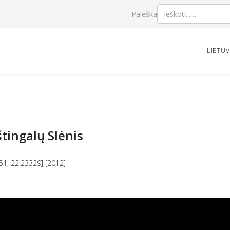
Paieška
LIETU
tingalų Slėnis
51, 22.23329] [2012]