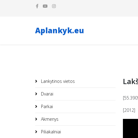
Aplankyk.eu
Lakš
Lankytinos vietos
Dvarai
[55.390
Parkai
[2012]
Akmenys
Piliakalniai