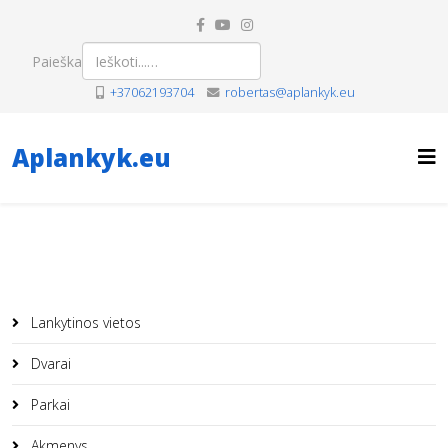
Paieška
+37062193704
robertas@aplankyk.eu
Aplankyk.eu
Lankytinos vietos
Dvarai
Parkai
Akmenys