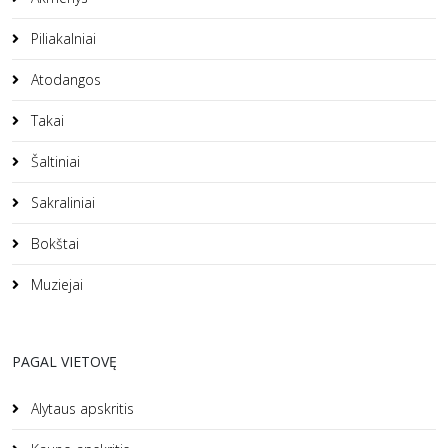
Piliakalniai
Atodangos
Takai
Šaltiniai
Sakraliniai
Bokštai
Muziejai
PAGAL VIETOVĘ
Alytaus apskritis