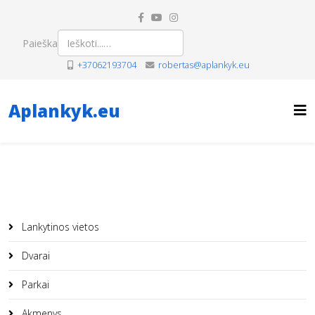
Paieška
+37062193704
robertas@aplankyk.eu
Aplankyk.eu
Lankytinos vietos
Dvarai
Parkai
Akmenys